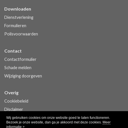
Downloaden
Dienstverlening
Formulieren
Polisvoorwaarden
Contact
Contactformulier
Schade melden
Wijziging doorgeven
Overig
Cookiebeleid
Disclaimer
Privacy
Wij gebruiken cookies om onze website goed te laten functioneren.
Bezoek je onze website, dan ga je akkoord met deze cookies.
Meer
informatie >